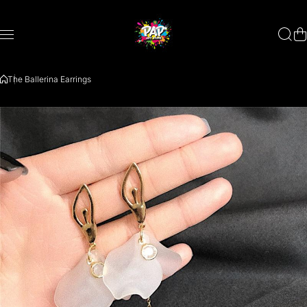
Zum Inhalt springen
The Ballerina Earrings