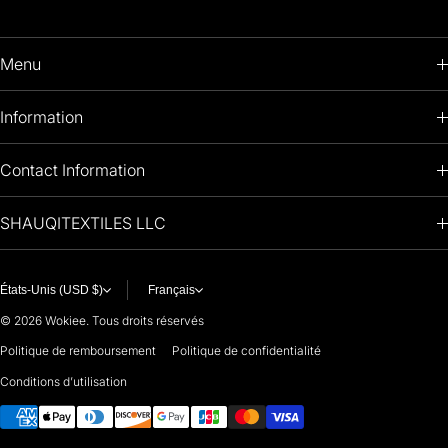
Menu
HOME
Information
PRODUCTS
RETURNS POLICY
Contact Information
OIL PAINTINGS
+1 (813) 214-1284
SHAUQITEXTILES LLC
PREMIUM
7901 4TH ST N
STE 14007
ARTISTS 🧑‍🎨
ST PETERSBURG, FL. US 33702
États-Unis (USD $)
Français
United States
© 2026
Wokiee. Tous droits réservés
For any questions or suggestions, feel free to contact us at
Politique de remboursement
Politique de confidentialité
Conditions d’utilisation
i
nfo@paintingartprints.com
Moyens de paiement