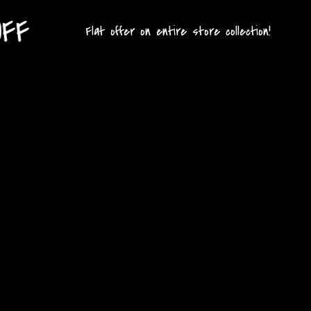
G
Flat offer on entire store collection!