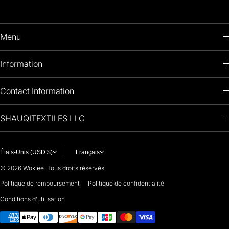
Menu
HOME
Information
PRODUCTS
RETURNS POLICY
Contact Information
OIL PAINTINGS
+1 (813) 214-1284
SHAUQITEXTILES LLC
PREMIUM
7901 4TH ST N
STE 14007
ARTISTS 🧑‍🎨
ST PETERSBURG, FL. US 33702
États-Unis (USD $)
Français
United States
© 2026
Wokiee. Tous droits réservés
For any questions or suggestions, feel free to contact us at
Politique de remboursement
Politique de confidentialité
Conditions d’utilisation
i
nfo@paintingartprints.com
Moyens de paiement