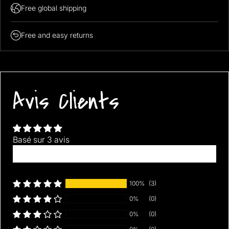
Free global shipping
Material:
Free and easy returns
Avis Clients
Basé sur 3 avis
Écrire un avis
100%
(3)
0%
(0)
0%
(0)