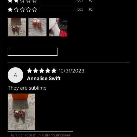
0%
(0)
0%
(0)
Sort by
10/31/2023
A
Annalise Swift
They are sublime
Avis collecté d'un autre fournisseur