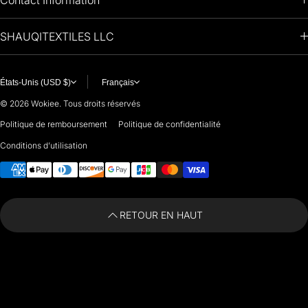
OIL PAINTINGS
+1 (813) 214-1284
SHAUQITEXTILES LLC
PREMIUM
7901 4TH ST N
STE 14007
ARTISTS 🧑‍🎨
ST PETERSBURG, FL. US 33702
États-Unis (USD $)
Français
United States
© 2026
Wokiee. Tous droits réservés
For any questions or suggestions, feel free to contact us at
Politique de remboursement
Politique de confidentialité
Conditions d’utilisation
i
nfo@paintingartprints.com
Moyens de paiement
RETOUR EN HAUT