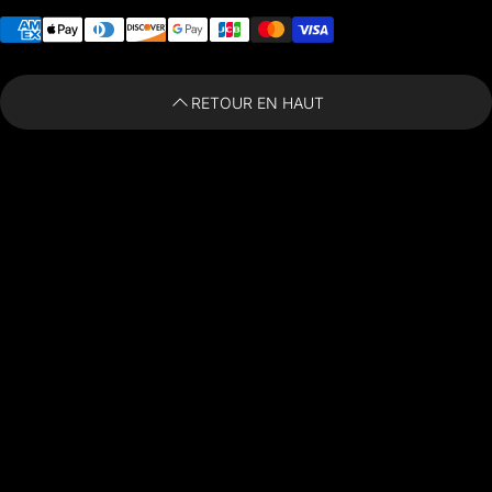
Moyens de paiement
RETOUR EN HAUT