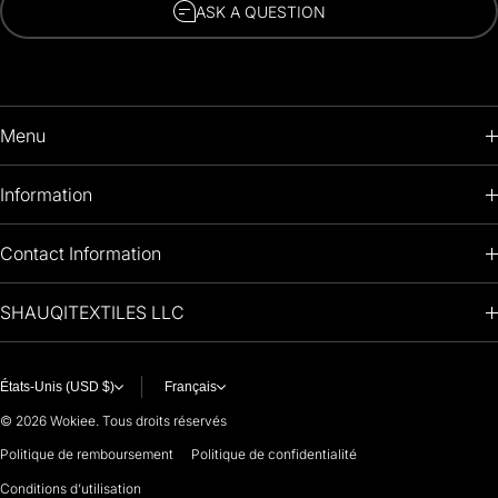
ASK A QUESTION
Menu
HOME
Information
PRODUCTS
RETURNS POLICY
Contact Information
OIL PAINTINGS
+1 (813) 214-1284
SHAUQITEXTILES LLC
PREMIUM
7901 4TH ST N
STE 14007
ARTISTS 🧑‍🎨
ST PETERSBURG, FL. US 33702
États-Unis (USD $)
Français
United States
© 2026
Wokiee. Tous droits réservés
For any questions or suggestions, feel free to contact us at
Politique de remboursement
Politique de confidentialité
Conditions d’utilisation
i
nfo@paintingartprints.com