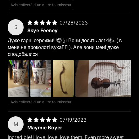
Avis collecté d'un autre fournisseur
07/26/2023
S
Skye Feeney
Дуже гарні сережки!!!😍🎻 Вони досить легкі👍. ( в
мене не проколоті вуха👍🏿 ). Але вони мені дуже
сподобалися
Avis collecté d'un autre fournisseur
07/19/2023
M
Maymie Boyer
Incredible! I love, love, love them. Even more sweet