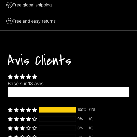
Free global shipping
Free and easy returns
Avis Clients
Basé sur 13 avis
Écrire un avis
100%
(13)
0%
(0)
0%
(0)