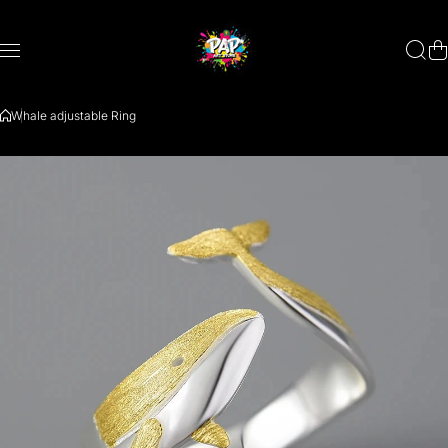
Aller au contenu
Whale adjustable Ring