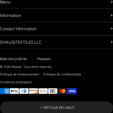
Menu
HOME
Information
PRODUCTS
RETURNS POLICY
Contact Information
OIL PAINTINGS
+1 (813) 214-1284
SHAUQITEXTILES LLC
PREMIUM
7901 4TH ST N
STE 14007
ARTISTS 🧑‍🎨
ST PETERSBURG, FL. US 33702
États-Unis (USD $)
Français
United States
© 2026
Wokiee. Tous droits réservés
For any questions or suggestions, feel free to contact us at
Politique de remboursement
Politique de confidentialité
Conditions d’utilisation
i
nfo@paintingartprints.com
Moyens de paiement
RETOUR EN HAUT