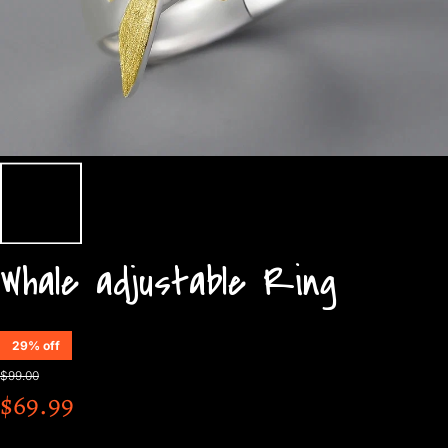
Whale adjustable Ring
29% off
$99.00
$69.99
Diminuer