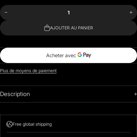
Aug
la
la q
quantité
pour
W
Whale
adj
adjustable
R
Ring
AJOUTER AU PANIER
Plus de moyens de paiement
Description
Free global shipping