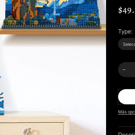
$49
Type:
Dismin
canti
par
Kanag
Wav
&amp
Starr
Night
Micr
buildi
bloc
Más opc
Descri