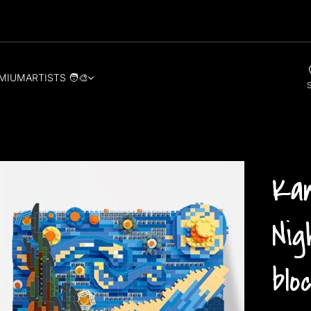
MIUM
ARTISTS 🧑‍🎨
S
Ka
Nig
blo