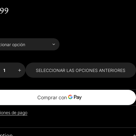
.99
uir
Aumentar
dad
cantidad
a
para
awa
Kanagawa
e
Wave
;
&amp;
SELECCIONAR LAS OPCIONES ANTERIORES
y
Starry
 3D
Night 3D
o
Micro
ng
building
ks
blocks
iones de pago
ption