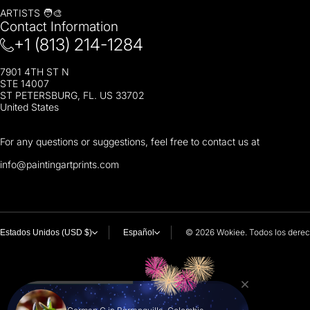
ARTISTS 🧑‍🎨
Contact Information
+1 (813) 214-1284
7901 4TH ST N
STE 14007
ST PETERSBURG, FL. US 33702
United States
For any questions or suggestions, feel free to contact us at
i
nfo@paintingartprints.com
© 2026
Wokiee. Todos los dere
Estados Unidos (USD $)
Español