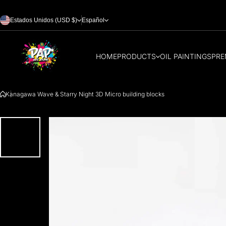
Saltar al contenido
Estados Unidos (USD $)
Español
HOME
PRODUCTS
OIL PAINTINGS
PRE
Kanagawa Wave & Starry Night 3D Micro building blocks