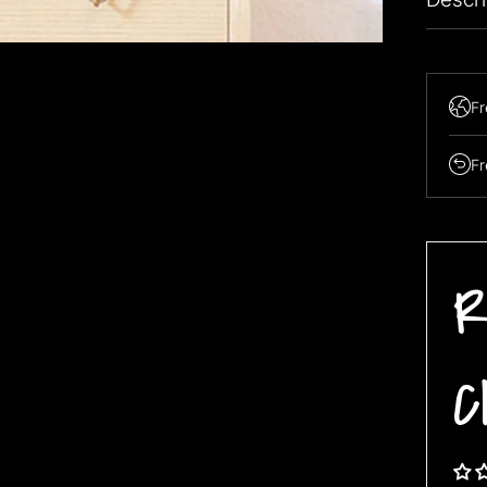
Fr
Fr
R
C