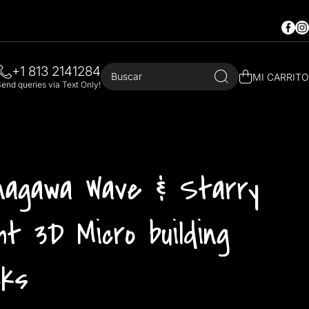
Faceb
In
+1 813 2141284
Buscar
MI CARRITO
end queries via Text Only!
nagawa Wave & Starry
ht 3D Micro building
cks