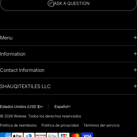
ASK A QUESTION
Menu
HOME
Information
PRODUCTS
RETURNS POLICY
Contact Information
OIL PAINTINGS
+1 (813) 214-1284
SHAUQITEXTILES LLC
PREMIUM
7901 4TH ST N
STE 14007
ARTISTS 🧑‍🎨
ST PETERSBURG, FL. US 33702
Estados Unidos (USD $)
Español
United States
© 2026
Wokiee. Todos los derechos reservados
For any questions or suggestions, feel free to contact us at
Política de reembolso
Política de privacidad
Términos del servicio
Métodos de pago
i
nfo@paintingartprints.com