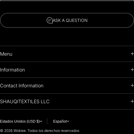
ASK A QUESTION
Menu
HOME
Information
PRODUCTS
RETURNS POLICY
Contact Information
OIL PAINTINGS
+1 (813) 214-1284
SHAUQITEXTILES LLC
PREMIUM
7901 4TH ST N
STE 14007
ARTISTS 🧑‍🎨
ST PETERSBURG, FL. US 33702
Estados Unidos (USD $)
Español
United States
© 2026
Wokiee. Todos los derechos reservados