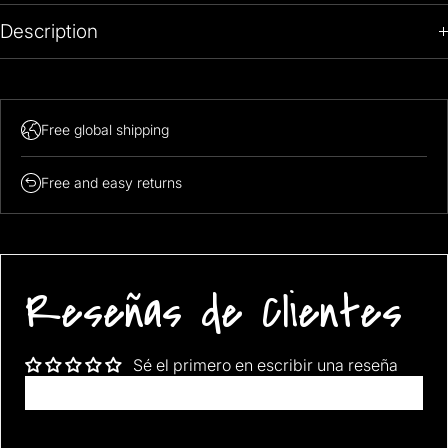
Description
The Great Wave off Kanagawa
Katsushika
Hokusai
Free global shipping
Mount Fuji
Free and easy returns
Reseñas de Clientes
Sé el primero en escribir una reseña
Escribir una reseña
FREE shipping Worldwide!