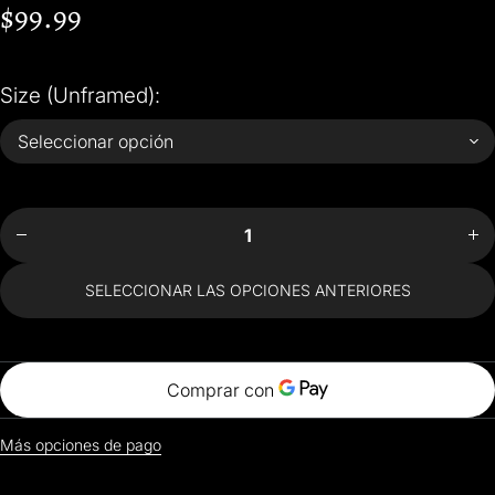
$99.99
Size (Unframed):
Disminuir
Aum
cantidad
can
para
p
Hokusai
Ho
The Wave
The
Off
Kanagawa
Kan
5 Panel
5 
SELECCIONAR LAS OPCIONES ANTERIORES
Print Set
Pri
Más opciones de pago